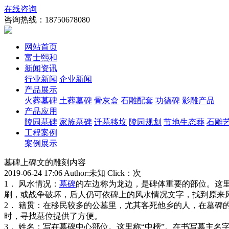
在线咨询
咨询热线：
18750678080
网站首页
富士熙和
新闻资讯
行业新闻
企业新闻
产品展示
火葬墓碑
土葬墓碑
骨灰盒
石雕配套
功德碑
影雕产品
产品应用
陵园墓碑
家族墓碑
迁墓移坟
陵园规划
节地生态葬
石雕
工程案例
案例展示
墓碑上碑文的雕刻内容
2019-06-24 17:06 Author:未知 Click：
次
1． 风水情况：
墓碑
的左边称为龙边，是碑体重要的部位。这里
刷，或战争破坏，后人仍可依碑上的风水情况文字，找到原来
2． 籍贯：在移民较多的公墓里，尤其客死他乡的人，在墓
时，寻找墓位提供了方便。
3． 姓名：写在墓碑中心部位。这里称“中榜”。在书写墓主