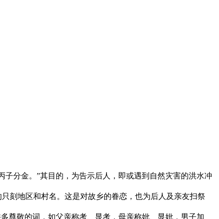
丙子分金。”其目的，为告示后人，即或遇到自然灾害的洪水冲
的只刻地区和村名。这是对故乡的眷恋，也为后人及亲友扫祭
许多尊敬的词，如父亲称考、显考，母亲称妣、显妣，男子加