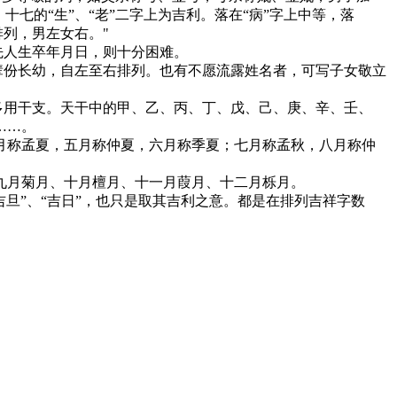
七的“生”、“老”二字上为吉利。落在“病”字上中等，落
排列，男左女右。"
先人生卒年月日，则十分困难。
辈份长幼，自左至右排列。也有不愿流露姓名者，可写子女敬立
多用干支。天干中的甲、乙、丙、丁、戊、己、庚、辛、壬、
……。
月称孟夏，五月称仲夏，六月称季夏；七月称孟秋，八月称仲
九月菊月、十月檀月、十一月葭月、十二月栎月。
吉旦”、“吉日”，也只是取其吉利之意。都是在排列吉祥字数