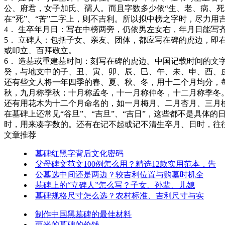
公、府君，女子加氏、孺人。而且字数多少依“生、老、病、死、
在“死”、“苦”二字上，则不吉利。所以拟中榜之字时，尽力
4． 生卒年月日：写在中榜两旁，仍依男左女右，年月日能写
5． 立碑人：包括子女、亲友、团体，都应写在碑的虎边，
或叩立、百拜敬立。
6． 造墓或重建墓时间：刻写在碑的虎边。中国记载时间的
癸，与地支中的子、丑、寅、卯、辰、巳、午、未、申、酉、
还有些文人将一年四季的春、夏、秋、冬，用十二个月均分，
秋，九月称季秋；十月称孟冬，十一月称仲冬，十二月称季冬
还有用花木为十二个月命名的，如一月梅月、二月杏月、三月
在墓碑上还常见“谷旦”、“吉旦”、“吉日”，这些都不是具体
时，用来凑字数的。还有在记不起或记不清生卒月、日时，往
文章推荐
墓碑红黑字背后文化密码
父母碑文范文100例怎么用？精选12款实用范本，告
公墓选中间还是两边？较吉利位置与购墓时机全
墓碑上的“立碑人”怎么写？子女、孙辈、儿媳
墓碑规格尺寸怎么选？农村标准、吉利尺寸与实
制作中国黑墓碑的最佳材料
两米的墓碑的价钱