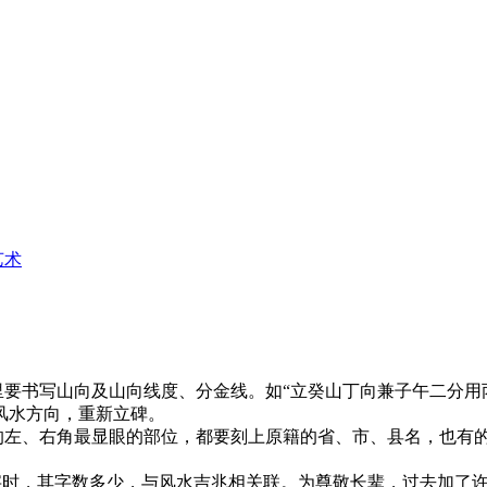
艺术
要书写山向及山向线度、分金线。如“立癸山丁向兼子午二分用
风水方向，重新立碑。
碑的左、右角最显眼的部位，都要刻上原籍的省、市、县名，也有
名字时，其字数多少，与风水吉兆相关联。为尊敬长辈，过去加了