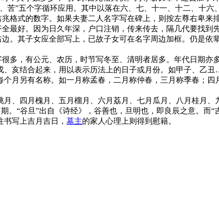
苦”五个字循环应用。其中以落在六、七、十一、十二、十六、十
用吉兆格式的数字。如果夫妻二人名字写在碑上，则按左尊右卑来
齐全最好。因为日久年深，户口注销，传来传去，隔几代要找到
即右边。其子女应全部写上，已故子女可在名字周边加框。仍是依
文字很多，有公元、农历，时节写冬至、清明者居多。年代日期亦
戍、亥结合起来，用以表示历法上的日子或月份。如甲子、乙丑
每个月另有名称。如一月称孟春，二月称仲春，三月称季春；四
。
桃月、四月槐月、五月榴月、六月荔月、七月瓜月、八月桂月、
的日期。“谷旦”出自《诗经》，谷善也，旦明也，即良辰之意。而“
往书写上吉月吉日，
墓主
的家人心理上则得到慰籍。