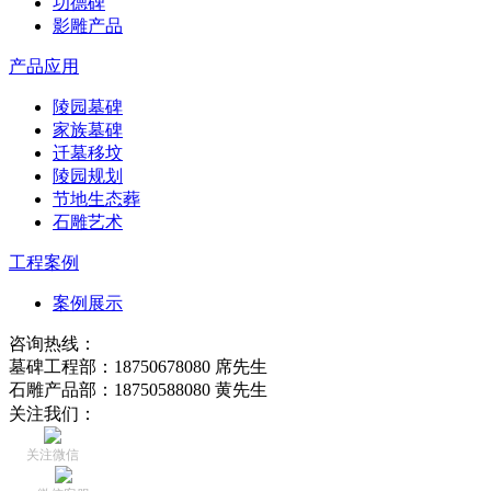
功德碑
影雕产品
产品应用
陵园墓碑
家族墓碑
迁墓移坟
陵园规划
节地生态葬
石雕艺术
工程案例
案例展示
咨询热线：
墓碑工程部：18750678080 席先生
石雕产品部：18750588080 黄先生
关注我们：
关注微信