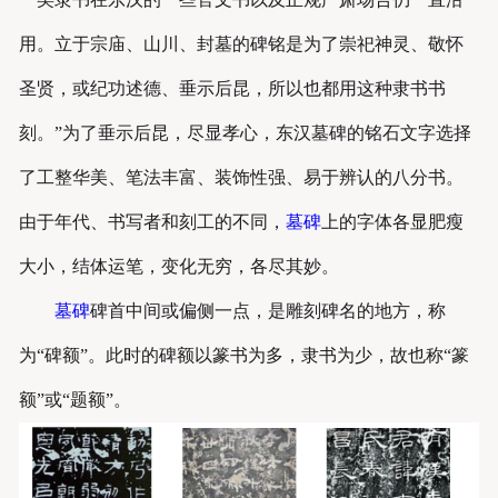
用。立于宗庙、山川、封墓的碑铭是为了崇祀神灵、敬怀
圣贤，或纪功述德、垂示后昆，所以也都用这种隶书书
刻。”为了垂示后昆，尽显孝心，东汉墓碑的铭石文字选择
了工整华美、笔法丰富、装饰性强、易于辨认的八分书。
由于年代、书写者和刻工的不同，
墓碑
上的字体各显肥瘦
大小，结体运笔，变化无穷，各尽其妙。
墓碑
碑首中间或偏侧一点，是雕刻碑名的地方，称
为“碑额”。此时的碑额以篆书为多，隶书为少，故也称“篆
额”或“题额”。