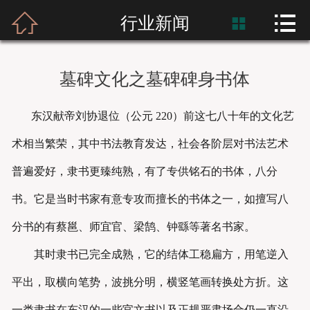



首页
行业新闻

富士熙和
墓碑文化之墓碑碑身书体
新闻资讯
东汉献帝刘协退位（公元 220）前这七八十年的文化艺
产品展示
术相当繁荣，其中书法教育发达，社会各阶层对书法艺术
产品应用
普遍爱好，隶书更臻纯熟，有了专供铭石的书体，八分
书。它是当时书家有意专攻而擅长的书体之一，如擅写八
工程案例
分书的有蔡邕、师宜官、梁鹄、钟繇等著名书家。
其时隶书已完全成熟，它的结体工稳扁方，用笔逆入
平出，取横向笔势，波挑分明，横竖笔画转换处方折。这
一类隶书在东汉的一些官文书以及正规严肃场合仍一直沿