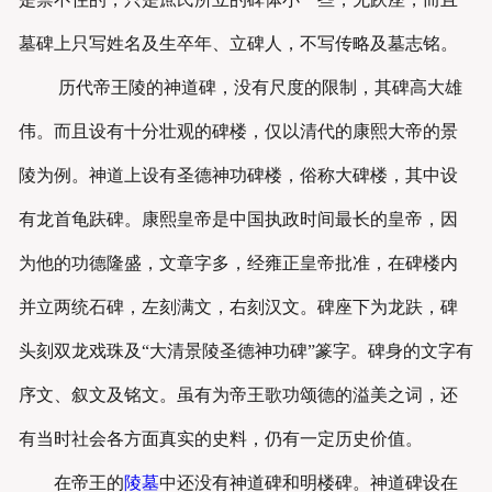
墓碑上只写姓名及生卒年、立碑人，不写传略及墓志铭。
历代帝王陵的神道碑，没有尺度的限制，其碑高大雄
伟。而且设有十分壮观的碑楼，仅以清代的康熙大帝的景
陵为例。神道上设有圣德神功碑楼，俗称大碑楼，其中设
有龙首龟趺碑。康熙皇帝是中国执政时间最长的皇帝，因
为他的功德隆盛，文章字多，经雍正皇帝批准，在碑楼内
并立两统石碑，左刻满文，右刻汉文。碑座下为龙趺，碑
头刻双龙戏珠及“大清景陵圣德神功碑”篆字。碑身的文字有
序文、叙文及铭文。虽有为帝王歌功颂德的溢美之词，还
有当时社会各方面真实的史料，仍有一定历史价值。
在帝王的
陵墓
中还没有神道碑和明楼碑。神道碑设在