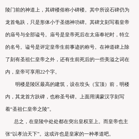
陵门前的神道上，其碑楼俗称小碑楼。其中所设石碑仍为
龙首龟趺，只是形体小于圣德神功碑。其碑文刻写着皇帝
的庙号与全部谥号。庙号是皇帝死后在太庙奉祀时，特立
的名号。谥号是评定皇帝生前事迹的称号。在神道碑上除
了刻有圣祖仁皇帝之外，还有生前死后的一些美溢之词在
内，皇帝可享用22个字。
明楼是陵区最高的建筑，设在坟头（宝顶）前，明楼
内，其龙首方趺碑，也称圣号碑。上面用满蒙汉字刻写
着“圣祖仁皇帝之陵”。
总之，在皇陵中处处都在突出皇权至上。而皇帝也主
张“以孝治天下”。这或许也是皇家的一种孝道吧。