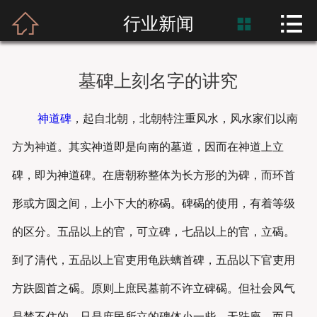



首页
行业新闻

富士熙和
墓碑上刻名字的讲究
新闻资讯
神道碑
，起自北朝，北朝特注重风水，风水家们以南
产品展示
方为神道。其实神道即是向南的墓道，因而在神道上立
产品应用
碑，即为神道碑。在唐朝称整体为长方形的为碑，而环首
形或方圆之间，上小下大的称碣。碑碣的使用，有着等级
工程案例
的区分。五品以上的官，可立碑，七品以上的官，立碣。
到了清代，五品以上官吏用龟趺螭首碑，五品以下官吏用
方趺圆首之碣。原则上庶民墓前不许立碑碣。但社会风气
是禁不住的，只是庶民所立的碑体小一些，无趺座，而且