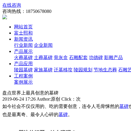
在线咨询
咨询热线：
18750678080
网站首页
富士熙和
新闻资讯
行业新闻
企业新闻
产品展示
火葬墓碑
土葬墓碑
骨灰盒
石雕配套
功德碑
影雕产品
产品应用
陵园墓碑
家族墓碑
迁墓移坟
陵园规划
节地生态葬
石雕
工程案例
案例展示
盘点世界上最具创意的墓碑
2019-06-24 17:26 Author:原创 Click：
次
如今社会不仅仅用的、吃的需要创意，连令人毛骨悚然的
墓碑
也是最离奇、最令人心碎的
墓碑
。