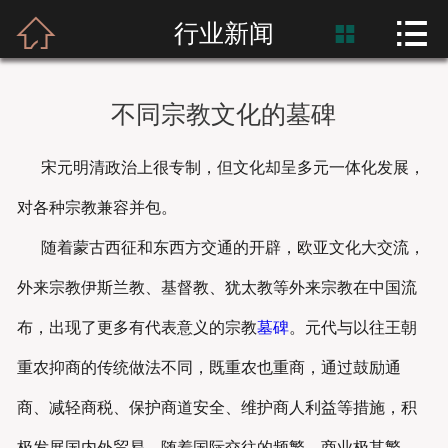



首页
行业新闻

富士熙和
不同宗教文化的墓碑
新闻资讯
宋元明清政治上很专制，但文化却呈多元一体化发展，
产品展示
对各种宗教兼容并包。
产品应用
随着蒙古西征和东西方交通的开辟，欧亚文化大交流，
外来宗教伊斯兰教、基督教、犹太教等外来宗教在中国流
工程案例
布，出现了更多有代表意义的宗教
墓碑
。元代与以往王朝
重农抑商的传统做法不同，既重农也重商，通过鼓励通
商、减轻商税、保护商道安全、维护商人利益等措施，积
极发展国内外贸易。随着国际交往的频繁，商业极其繁