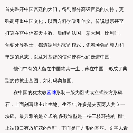
首先敲开中国宫廷的大门，得到部分高级官员的支持，更
强调尊重中国文化，以西方科学吸引信众。传说思宗甚至
打算在宫中信奉天主教。后继的法国、意大利、比利时、
葡萄牙等教士，都遵循利玛窦的模式，凭着顽强的毅力和
坚定的意志，以及对基督的信仰使得他们走进中国。
他们中有的人留在中国终其一生，葬在中国，形成了典
型的传教士墓园，如利玛窦墓园。
在中国的犹太教
墓碑
形制一般为卧式或立式长方形碑
石，上面刻写碑主出生地、生卒年,许多是夫妻两人共立一
块碑。最典雅的是立式的,多数造型是一棵三枝环抱的“树”,
上端顶口有放鲜花的“槽”，下面是正方形的基座。文字以希