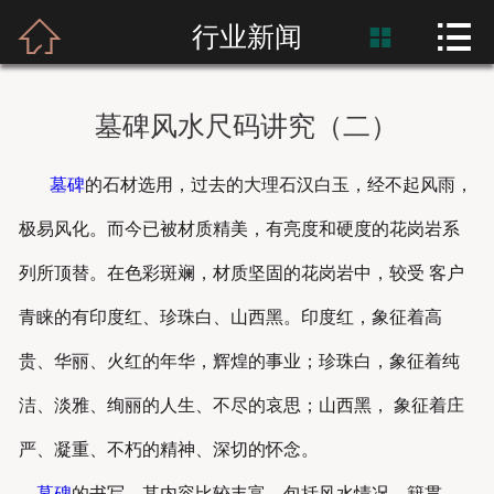



首页
行业新闻

富士熙和
墓碑风水尺码讲究（二）
新闻资讯
墓碑
的石材选用，过去的大理石汉白玉，经不起风雨，
产品展示
极易风化。而今已被材质精美，有亮度和硬度的花岗岩系
产品应用
列所顶替。在色彩斑斓，材质坚固的花岗岩中，较受 客户
青睐的有印度红、珍珠白、山西黑。印度红，象征着高
工程案例
贵、华丽、火红的年华，辉煌的事业；珍珠白，象征着纯
洁、淡雅、绚丽的人生、不尽的哀思；山西黑， 象征着庄
严、凝重、不朽的精神、深切的怀念。
墓碑
的书写，其内容比较丰富。包括风水情况、籍贯、