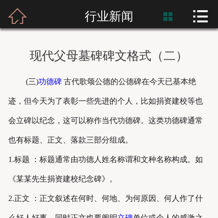



首页
行业新闻

富士熙和
现代父母墓碑碑文格式（二）
新闻资讯
(三)
功德碑
古代歌颂公德的公德碑在今天已基本绝
产品展示
迹，但今天为了表彰一些先进的个人，比如捐资建校等也
产品应用
会立碑以纪念，这可以称作当代功德碑。这类功德碑通常
也有标题、正文、落款三部分组成。
工程案例
1.标题 ：标题通常由功德人姓名称谓和文种名称构成。如
《某某先生捐资建校纪念碑》。
2.正文 ：正文叙述在何时、何地、为何原因、何人作了什
么好人好事，同时正文也要阐明
立碑
单位或个人的感激之