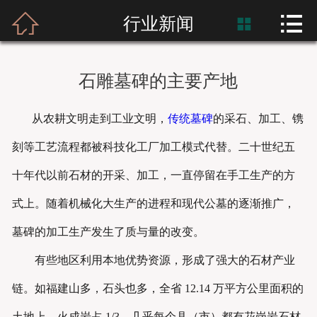



首页
行业新闻

富士熙和
石雕墓碑的主要产地
新闻资讯
从农耕文明走到工业文明，
传统墓碑
的采石、加工、镌
产品展示
刻等工艺流程都被科技化工厂加工模式代替。二十世纪五
产品应用
十年代以前石材的开采、加工，一直停留在手工生产的方
式上。随着机械化大生产的进程和现代公墓的逐渐推广，
工程案例
墓碑的加工生产发生了质与量的改变。
有些地区利用本地优势资源，形成了强大的石材产业
链。如福建山多，石头也多，全省 12.14 万平方公里面积的
土地上，火成岩占 1/3，几乎每个县（市）都有花岗岩石材