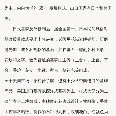
为主，内向为辅的“双向”发展模式。出口国家有日本和美国
等。
日式墓碑及外栅制品，居全国第一。日本民间风俗对
墓碑质量款式要求十分讲究，必须用花岗岩经锯切、研磨
抛光加工成各种规格的墓石，并在墓石上雕刻各种图形、
花纹和文字。较为普通的墓碑由主碑（主台）、上台、下
台、香炉，花立、水钵、拜台、墓铭志等组成。
至于美国市场，据初步了解，也有不少从中国进口的墓碑
产品。美国进口墓碑以西洋式墓碑为主，样式大部分为主
碑与衣台二块组成，主碑雕刻花边或设计人物雕像，手雕
工艺非常精致。制作的石种很高档，以细花白、红颜色为