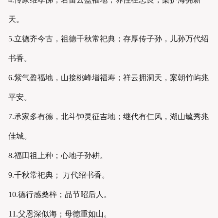
天。
5.立德齐今古，祖德千秋常祀典；存厚传子孙，儿孙万代绍
书香。
6.紫气盈福地，山接桃峰增福寿；祥云拥洞天，案朝竹屿兆
平安。
7.承家多有德，北斗钟灵征吉地；继代有仁风，湖山毓秀兆
佳城。
8.福田祖上种；心地子孙耕。
9.千秋常祀典； 万代绍书香。
10.德行感桑梓；品节昭后人。
11.父恩深似海；母德重如山。