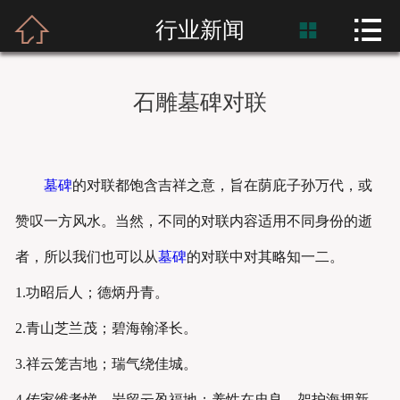



首页
行业新闻

富士熙和
石雕墓碑对联
新闻资讯
产品展示
墓碑
的对联都饱含吉祥之意，旨在荫庇子孙万代，或
产品应用
赞叹一方风水。当然，不同的对联内容适用不同身份的逝
者，所以我们也可以从
墓碑
的对联中对其略知一二。
工程案例
1.功昭后人；德炳丹青。
2.青山芝兰茂；碧海翰泽长。
3.祥云笼吉地；瑞气绕佳城。
4.传家维孝悌，岩留云盈福地；养性在忠良，架护海拥新