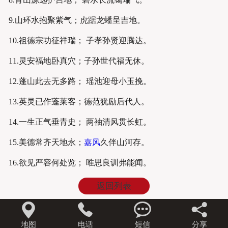
9.山环水抱聚紫气；虎踞龙蟠呈吉地。
10.祖德宗功征祥瑞； 子孝孙贤迎腾达。
11.灵安福地卧真穴；子孙世代福无休。
12.蓬山此去无多路； 瑶池迎母小玉挽。
13.英灵已作蓬莱客；德范犹励后代人。
14.一生正气垂青史； 两袖清风贯长虹。
15.美德常齐天地永；
嘉风
久伴山河存。
16.欲见严容何处览； 唯思良训弗能闻。
返回列表




地图
电话
短信
分享