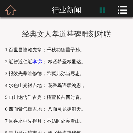



首页
行业新闻

富士熙和
经典文人孝道墓碑雕刻对联
新闻资讯
1.百世昌隆赖先辈；千秋功德垂子孙。
产品展示
2.近智近仁近
孝悌
； 希贤希圣希显达。
产品应用
3.报效先辈唯修德；希冀儿孙当尽忠。
4.水色山光衬吉地； 花香鸟语颂鸿恩 。
工程案例
5.山川饱含千古秀；椿萱长占四时春。
6.四面紫气霭吉地； 八面灵龙拥洞天。
7.且喜座中先得月；不妨睡处亦看山。
8.青山源远护吉地； 碧水长流霭瑞气。