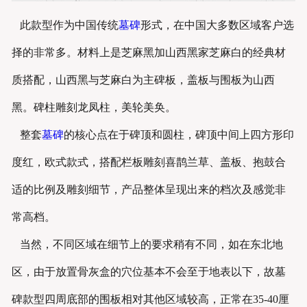
此款型作为中国传统
墓碑
形式，在中国大多数区域客户选
择的非常多。材料上是芝麻黑加山西黑家芝麻白的经典材
质搭配，山西黑与芝麻白为主碑板，盖板与围板为山西
黑。碑柱雕刻龙凤柱，美轮美奂。
整套
墓碑
的核心点在于碑顶和圆柱，碑顶中间上四方形印
度红，欧式款式，搭配栏板雕刻喜鹊兰草、盖板、抱鼓合
适的比例及雕刻细节，产品整体呈现出来的档次及感觉非
常高档。
当然，不同区域在细节上的要求稍有不同，如在东北地
区，由于放置骨灰盒的穴位基本不会至于地表以下，故墓
碑款型四周底部的围板相对其他区域较高，正常在35-40厘