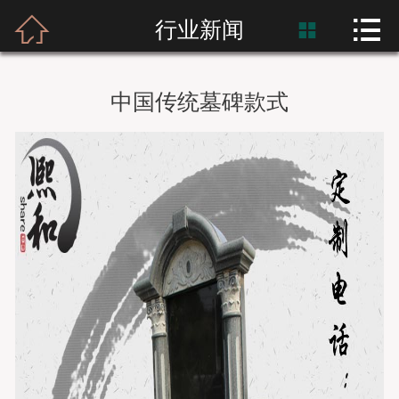



首页
行业新闻

富士熙和
中国传统墓碑款式
新闻资讯
产品展示
产品应用
工程案例