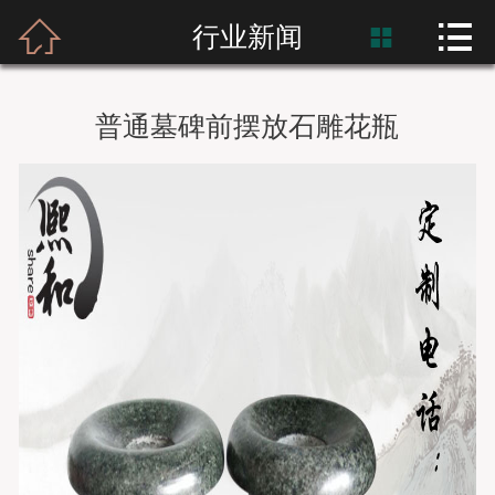



首页
行业新闻

富士熙和
普通墓碑前摆放石雕花瓶
新闻资讯
产品展示
产品应用
工程案例