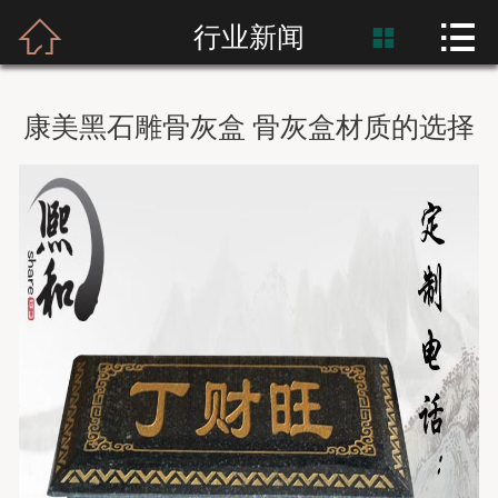



首页
行业新闻

富士熙和
康美黑石雕骨灰盒 骨灰盒材质的选择
新闻资讯
产品展示
产品应用
工程案例