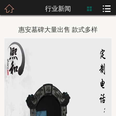



首页
行业新闻

富士熙和
惠安墓碑大量出售 款式多样
新闻资讯
产品展示
产品应用
工程案例