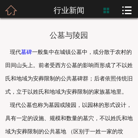



首页
行业新闻

富士熙和
公墓与陵园
新闻资讯
现代
墓碑
一般集中在城镇公墓中，或分散于农村的
产品展示
田间山头上。前者受西方公墓的影响而形成了不以姓
产品应用
氏和地域为安葬限制的公共墓碑群；后者依照传统旧
工程案例
式，立于以姓氏和地域为安葬限制的家族墓地里。
现代公墓也称为墓园或陵园，以园林的形式设计，
具有一定的设施、规模和数量的墓穴，不以姓氏和地
域为安葬限制的公共墓地 （区别于一姓一家的坟