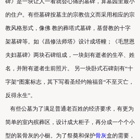
碑》是一块让人一看就会心痛的墓碑，算墓园里最小
的住户。有些墓碑按墓主的宗教信义而采用相应的宗
教风格形式，像佛 教的葬塔式墓碑，基督教的十字
架墓碑等。如《昌修法师塔》设计成塔幢；《毛慧恩
夫妇墓碑》两块石碑组成，一块刻有逝者的生卒、姓
名，并附有逝者生前照片。 另一块卧式石碑刻有“十
字架”图案标志，其下写着圣经约翰福音“不至灭亡，
反得永生”。
有些公墓为了满足普通老百姓的经济要求，有更为
简单的室内殡葬区，设计成大柜子，再分成一个个小
型的装骨灰的小橱。为了祭奠和保护
骨灰
盒的需要，