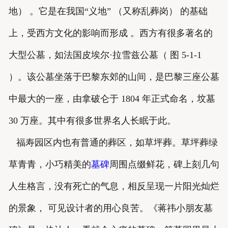
地） 。它是在我国“义地” （又称乱葬岗） 的基础
上，受西方文化的影响而形成 。西方有很多著名的
大型公墓，如法国皮埃尔·拉雪兹公墓（ 图 5-1-1
）。该公墓坐落于巴黎东郊的山间，是巴黎三座公墓
中最大的一座，由拿破仑于 1804 年正式命名，坟墓
30 万座。其中有很多世界名人长眠于此。
福寿园区内也有普通的葬区，如草坪葬。草坪葬绿
草青青，小巧精美的
墓碑
周围点缀鲜花，碑上刻几句
人生格言，没有死亡的气息，相反呈现一片阳光灿烂
的景象， 可见设计者的用心良苦。《蒋祎小朋友墓