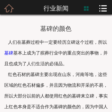



首页
行业新闻

富士熙和
墓碑的颜色
新闻资讯
人们在墓葬过程中一定要经历立碑这个过程，所以
产品展示
墓碑
基本上成为了殡葬行业中的重点突出的事物，并
产品应用
且也成为了人们生活的必须品。
工程案例
红色石材的墓碑主要出现在山东，河南等地，这些
区域的红色石材偏多，并且因为物流和开采的不易，
所以大部分以前的人都使用红色的墓碑来立碑，事实
上红色本身是不适合作为墓碑的颜色的，因为中国人