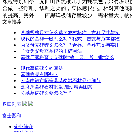
颗粒特别细小，光面山西黑板几乎为纯黑色，只有凑眼
合做一些浮雕、线雕之类的，立体感很强。相对其他花
的提高。另外，山西黑碑板储存量较少，需求量大，物
文章推荐
墓碑规格尺寸怎么选？农村标准、吉利尺寸与实
现代的墓碑一般怎么写？格式、吉数与范本都准
为父母立碑碑文怎么写？合葬、单葬范文与实用
子女为父母立墓碑的正确写法
墓碑厂家科普：立碑时“故、显、考、妣”怎么
现代墓碑碑文的写法
墓碑样品有哪些？
云南曲靖市师宗县花岗岩石材品种细节
芝麻黑墓碑石材批发 雕刻精美图案
公墓墓碑碑文要怎么写？
返回列表
富士熙和
企业简介