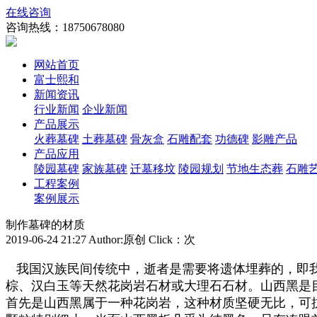
在线咨询
咨询热线：
18750678080
网站首页
富士熙和
新闻资讯
行业新闻
企业新闻
产品展示
火葬墓碑
土葬墓碑
骨灰盒
石雕配套
功德碑
影雕产品
产品应用
陵园墓碑
家族墓碑
迁墓移坟
陵园规划
节地生态葬
石雕
工程案例
案例展示
制作墓碑的材质
2019-06-24 21:27 Author:原创 Click：
次
我国汉族民间传统中，逝者是需要将遗体埋葬的，即
棕、汉白玉等天然花岗岩石材或大理石石材。山西黑是
首先是山西黑属于一种花岗岩，这种材质坚硬无比，可