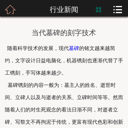



首页
行业新闻

富士熙和
当代墓碑的刻字技术
新闻资讯
随着科学技术的发展，现代
墓碑
的铭文越来越简
产品展示
约，文字设计日益电脑化，机器镌刻也逐渐代替了手
产品应用
工镌刻，手写体越来越少。
工程案例
墓碑镌刻的内容一般为：墓主人的姓名、逝世时
间、立碑人以及与逝者的关系、立碑时间等等。然而
随着人们的对生死观念的看法日渐不同，对逝者立
碑、写祭文不再拘泥于传统，更富有现代色彩和创新