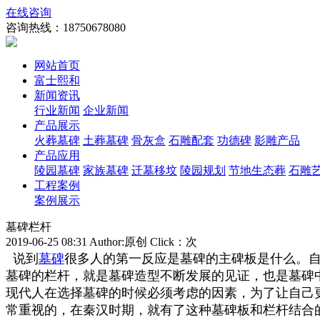
在线咨询
咨询热线：
18750678080
网站首页
富士熙和
新闻资讯
行业新闻
企业新闻
产品展示
火葬墓碑
土葬墓碑
骨灰盒
石雕配套
功德碑
影雕产品
产品应用
陵园墓碑
家族墓碑
迁墓移坟
陵园规划
节地生态葬
石雕
工程案例
案例展示
墓碑栏杆
2019-06-25 08:31 Author:原创 Click：
次
说到
墓碑
很多人的第一反应是墓碑的主碑板是什么。
墓碑的栏杆，就是墓碑造型不断发展的见证，也是墓碑
现代人在选择墓碑的时候必须考虑的因素，为了让自己
常重视的，在秦汉时期，就有了这种墓碑板和栏杆结合