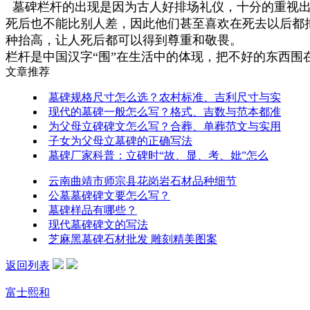
墓碑栏杆的出现是因为古人好排场礼仪，十分的重视出
死后也不能比别人差，因此他们甚至喜欢在死去以后都
种抬高，让人死后都可以得到尊重和敬畏。
栏杆是中国汉字“围”在生活中的体现，把不好的东西
文章推荐
墓碑规格尺寸怎么选？农村标准、吉利尺寸与实
现代的墓碑一般怎么写？格式、吉数与范本都准
为父母立碑碑文怎么写？合葬、单葬范文与实用
子女为父母立墓碑的正确写法
墓碑厂家科普：立碑时“故、显、考、妣”怎么
云南曲靖市师宗县花岗岩石材品种细节
公墓墓碑碑文要怎么写？
墓碑样品有哪些？
现代墓碑碑文的写法
芝麻黑墓碑石材批发 雕刻精美图案
返回列表
富士熙和