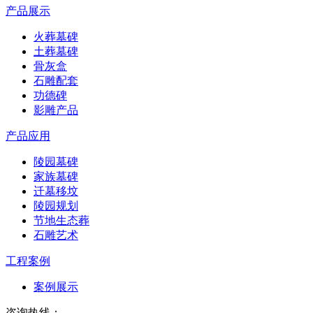
产品展示
火葬墓碑
土葬墓碑
骨灰盒
石雕配套
功德碑
影雕产品
产品应用
陵园墓碑
家族墓碑
迁墓移坟
陵园规划
节地生态葬
石雕艺术
工程案例
案例展示
咨询热线：