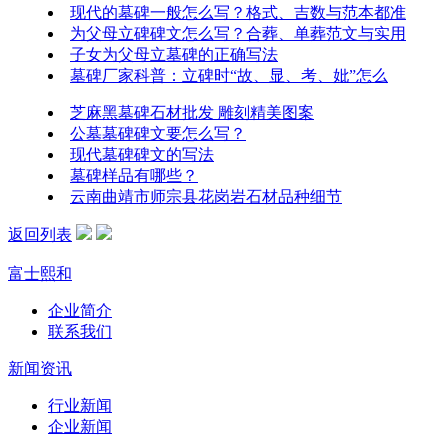
现代的墓碑一般怎么写？格式、吉数与范本都准
为父母立碑碑文怎么写？合葬、单葬范文与实用
子女为父母立墓碑的正确写法
墓碑厂家科普：立碑时“故、显、考、妣”怎么
芝麻黑墓碑石材批发 雕刻精美图案
公墓墓碑碑文要怎么写？
现代墓碑碑文的写法
墓碑样品有哪些？
云南曲靖市师宗县花岗岩石材品种细节
返回列表
富士熙和
企业简介
联系我们
新闻资讯
行业新闻
企业新闻