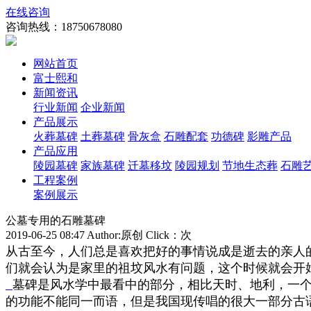
在线咨询
咨询热线：
18750678080
网站首页
富士熙和
新闻资讯
行业新闻
企业新闻
产品展示
火葬墓碑
土葬墓碑
骨灰盒
石雕配套
功德碑
影雕产品
产品应用
陵园墓碑
家族墓碑
迁墓移坟
陵园规划
节地生态葬
石雕
工程案例
案例展示
公墓专用的石雕墓碑
2019-06-25 08:47 Author:原创 Click：
次
从古至今，人们总是喜欢把好的事情说成是逝去的亲人
们就会认为是家里的祖坟风水有问题，这个时候就会开
墓碑是风水学中最看中的部分，相比天时、地利，一
的功能不能同一而语，但是我国现传唱的很大一部分古