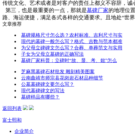
传统文化、艺术或者是对客户的责任上都义不容辞，诚
第三，也是最重要的一点，那就是
墓碑厂家
的地理位
路、海运便捷，满足各式各样的交通要求。且地处“世界
文章推荐
墓碑规格尺寸怎么选？农村标准、吉利尺寸与实
现代的墓碑一般怎么写？格式、吉数与范本都准
为父母立碑碑文怎么写？合葬、单葬范文与实用
子女为父母立墓碑的正确写法
墓碑厂家科普：立碑时“故、显、考、妣”怎么
芝麻黑墓碑石材批发 雕刻精美图案
云南曲靖市师宗县花岗岩石材品种细节
公墓墓碑碑文要怎么写？
现代墓碑碑文的写法
墓碑样品有哪些？
返回列表
富士熙和
企业简介