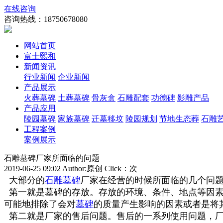
在线咨询
咨询热线：
18750678080
网站首页
富士熙和
新闻资讯
行业新闻
企业新闻
产品展示
火葬墓碑
土葬墓碑
骨灰盒
石雕配套
功德碑
影雕产品
产品应用
陵园墓碑
家族墓碑
迁墓移坟
陵园规划
节地生态葬
石雕
工程案例
案例展示
石雕墓碑厂家所面临的问题
2019-06-25 09:02 Author:原创 Click：
次
大部分的
石雕墓碑
厂家在经营的时候所面临的几个问
第一就是墓碑的存放。存放的环境、条件、地点等因素
可能地排除了会对
墓碑
的质量产生影响的因素或者是将
第二就是厂家的售后问题。售后的一系列使用问题，厂