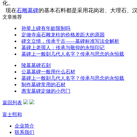
化。
现在
石雕墓碑
的基本石料都是采用花岗岩、大理石、
文章推荐
孙辈上碑有年龄限制吗
定做寺庙石雕龙柱的价格差距大的原因
碑文立情，传承千古——墓碑标准写法全解析
墓碑上老孺人：传承与敬仰的永恒印记
墓碑上一般刻几代人名字？传承与思念的永恒载
陵墓墓碑石刻
公墓墓碑一般用什么石材
墓碑上一般刻几代人名字？传承与思念的永恒载
制作墓碑常用的石材
惠安墓碑定做的小窍门
返回列表
富士熙和
企业简介
联系我们