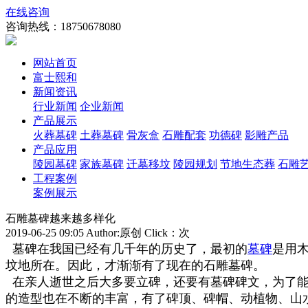
在线咨询
咨询热线：
18750678080
网站首页
富士熙和
新闻资讯
行业新闻
企业新闻
产品展示
火葬墓碑
土葬墓碑
骨灰盒
石雕配套
功德碑
影雕产品
产品应用
陵园墓碑
家族墓碑
迁墓移坟
陵园规划
节地生态葬
石雕
工程案例
案例展示
石雕墓碑越来越多样化
2019-06-25 09:05 Author:原创 Click：
次
墓碑在我国已经有几千年的历史了，最初的
墓碑
是用
坟地所在。因此，才渐渐有了现在的石雕墓碑。
在亲人逝世之后大多要立碑，还要有墓碑碑文，为了能
的造型也在不断的丰富，有了碑顶、碑帽、动植物、山