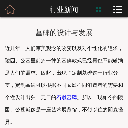



首页
行业新闻

富士熙和
墓碑的设计与发展
新闻资讯
近几年，人们审美观念的改变以及对个性化的追求，
产品展示
陵园、公墓里前篇一律的墓碑款式已经再也不能够满
产品应用
足人们的需求。因此，出现了定制墓碑这一行业分
工程案例
支，定制墓碑可以根据不同家庭不同消费者的需要和
个性设计出独一无二的
石雕墓碑
。所以，现如今的陵
园、公墓就像是一座艺术展览馆，不似以往的阴森怪
异。