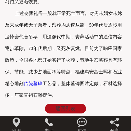
习俗又逐渐恢复。
上述丧葬礼俗一般就正常死亡而言。对男未婚女未嫁
及未成年或无子弟者，殡葬均从速从简。50年代后逐步用
追悼会代替吊孝，用遗像代中期，丧葬活动中的迷信内容
逐步革除。70年代后期，又死灰复燃。目前为了响应国家
政策，全国各地都开始实行了火葬，节地生态墓葬具有环
保、节能、减少占地面积等特点。福建惠安富士熙和石业
精心雕刻
传统墓碑
工艺品，整体墓碑图片定做，石材选择
多，厂家直销石雕摆件。
返回列表




地图
电话
短信
分享