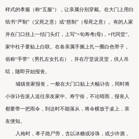
样式的孝服（称“五服”），让亲属分别穿戴。在大门上用白
纸书“严制”（父死之意）或“慈制”（母死之意）。有的人家
并在门口挂上一结门头灯，上写“×旬寿考(母)，×代同堂”。
家中柱子要贴上白联。在各亲属手腕上扎一圈白色带子，
俗称“手带”（男扎左女扎右），并在厅堂设灵堂，供人吊
唁，随即开始报丧。
城镇丧家报丧，一般在大门口贴上大幅讣告，同时将
小张讣告派人送往亲友家中。寿宁俗，不论晴雨，报丧人
都要带一把雨伞，到达时不能落从，将伞横放于桌上，亲
友便知。
入殓时，孝子跪尸旁，含以冰糖或珍珠，或少许酒，