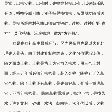
灵堂，出棺安葬。出殡时，先鸣炮起柩出殡，以锣鼓乐队
开道，幡幛挽联引路，孝子持哭棒扶棺，亲属朋友随后送
葬。灵柩所经的村落路口须贴“路贴”，过桥、过神庙要“参
神”，焚化楮钱。沿途鸣炮，散发“发路钱”。
葬是丧葬礼俗中最后环节。区内民俗原先是以火化处
理先人骨头。由于封建礼制的约束，火化习俗逐渐淡薄，
随之而成土葬。土葬是凿土为穴放入棺木，用三合土封
面，经三五年后必须剖棺拾骨，装入金瓮（陶瓮）迁入墓
穴合葬。除了土葬还有墓葬，是先做好墓，死后一举进墓
穴，不再剖棺拾骨。 民间墓葬重堪舆，择地卜吉，寻找风
水，讲究龙脉、砂钳、水法、朝向等。70年代以后，火葬