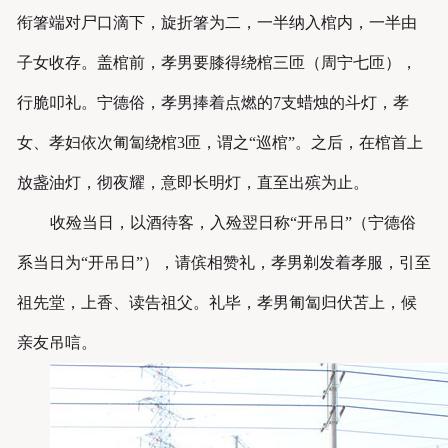
衔箸端对尸口滴下，旋折箸为二，一半纳入棺内，一半由
子女收存。盖棺前，孝男要膝得绕棺三匝（周宁七匝），
行脆叩礼。宁德俗，孝男捧着点燃的7支蜡烛的斗灯，孝
女、孝妇依次匍匐绕棺3匝，谓之“巡棺”。之后，在棺首上
放盏油灯，彻夜耀，意即长明灯，直至出殡为止。
收殓当日，以酒待客，入殓翌日称“开吊日”（宁德俗
系当日为“开吊日”），请傧相赞礼，孝男剃发着孝服，引至
祖先堂，上香、读告祖父。礼毕，孝男匍匐归伏苫上，候
亲友吊唁。