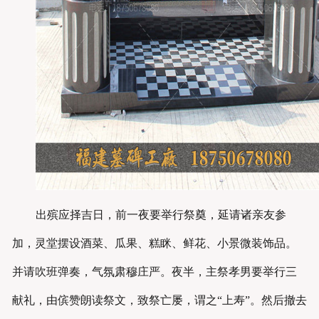
出殡应择吉日，前一夜要举行祭奠，延请诸亲友参
加，灵堂摆设酒菜、瓜果、糕眯、鲜花、小景微装饰品。
并请吹班弹奏，气氛肃穆庄严。夜半，主祭孝男要举行三
献礼，由傧赞朗读祭文，致祭亡屡，谓之“上寿”。然后撤去