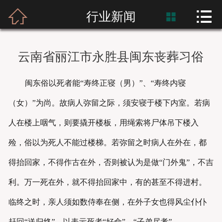



首页
行业新闻

富士熙和
云南省丽江市永胜县闽东丧葬习俗
新闻资讯
闽东俗以死者能“寿终正寝（男）”、“寿终内寝
产品展示
（女）”为尚。故病人弥留之际，须安寝于楼下内室。若病
产品应用
人在楼上咽气，则要撬开楼板，用绳索将尸体吊下楼入
殓，俗以为死人不能过楼梯。若弥留之时病人在外在，都
工程案例
得抬回家，不得作古在外，否则被认为是做“门外鬼”，不吉
利。万一死在外，就不得抬回家中，有的甚至不得进村。
临终之时，亲人须如数侍奉在侧，在外子女也得风尘仆仆
赶回“送归终”，以表示死者“好命”、“子弟尽孝”。