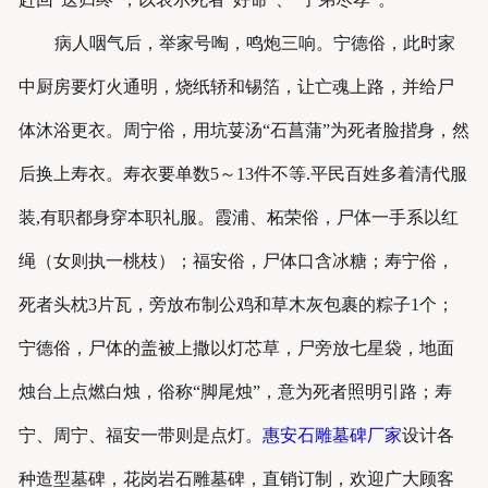
病人咽气后，举家号啕，鸣炮三响。宁德俗，此时家
中厨房要灯火通明，烧纸轿和锡箔，让亡魂上路，并给尸
体沐浴更衣。周宁俗，用坑荽汤“石菖蒲”为死者脸揩身，然
后换上寿衣。寿衣要单数5～13件不等.平民百姓多着清代服
装,有职都身穿本职礼服。霞浦、柘荣俗，尸体一手系以红
绳（女则执一桃枝）；福安俗，尸体口含冰糖；寿宁俗，
死者头枕3片瓦，旁放布制公鸡和草木灰包裹的粽子1个；
宁德俗，尸体的盖被上撒以灯芯草，尸旁放七星袋，地面
烛台上点燃白烛，俗称“脚尾烛”，意为死者照明引路；寿
宁、周宁、福安一带则是点灯。
惠安石雕墓碑厂家
设计各
种造型墓碑，花岗岩石雕墓碑，直销订制，欢迎广大顾客