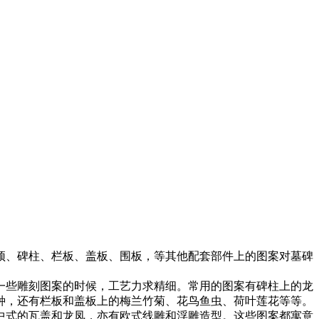
顶、碑柱、栏板、盖板、围板，等其他配套部件上的图案对墓碑
一些雕刻图案的时候，工艺力求精细。常用的图案有碑柱上的龙
种，还有栏板和盖板上的梅兰竹菊、花鸟鱼虫、荷叶莲花等等。
中式的瓦盖和龙凤，亦有欧式线雕和浮雕造型。这些图案都寓意