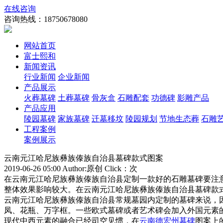
在线咨询
咨询热线：
18750678080
网站首页
富士熙和
新闻资讯
行业新闻
企业新闻
产品展示
火葬墓碑
土葬墓碑
骨灰盒
石雕配套
功德碑
影雕产品
产品应用
陵园墓碑
家族墓碑
迁墓移坟
陵园规划
节地生态葬
石雕
工程案例
案例展示
云南元江哈尼族彝族傣族自治县墓碑款式图案
2019-06-26 05:00 Author:原创 Click：
次
在云南元江哈尼族彝族傣族自治县定制一款好的石雕墓碑要注
整体效果影响较大。在云南元江哈尼族彝族傣族自治县墓碑款
云南元江哈尼族彝族傣族自治县常规墓园内定制的墓碑来说，
凤、花瓶、万字框。一些欧式墓碑或者艺术碑会加入外国元素
现代中西元素的融合已经司空见惯，在
云南德宏州墓碑
图案上