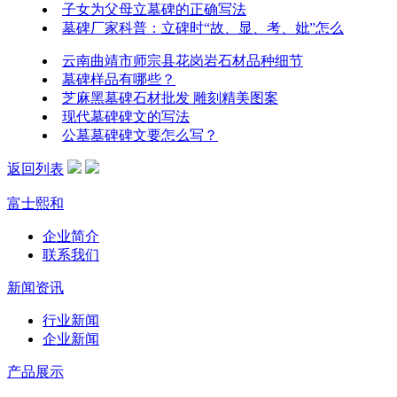
子女为父母立墓碑的正确写法
墓碑厂家科普：立碑时“故、显、考、妣”怎么
云南曲靖市师宗县花岗岩石材品种细节
墓碑样品有哪些？
芝麻黑墓碑石材批发 雕刻精美图案
现代墓碑碑文的写法
公墓墓碑碑文要怎么写？
返回列表
富士熙和
企业简介
联系我们
新闻资讯
行业新闻
企业新闻
产品展示