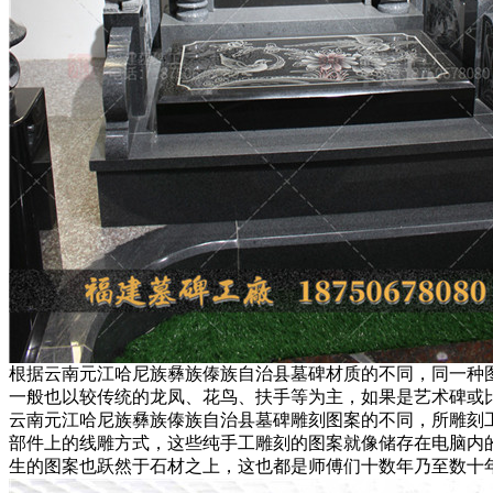
根据云南元江哈尼族彝族傣族自治县墓碑材质的不同，同一种
一般也以较传统的龙凤、花鸟、扶手等为主，如果是艺术碑或
云南元江哈尼族彝族傣族自治县墓碑雕刻图案的不同，所雕刻
部件上的线雕方式，这些纯手工雕刻的图案就像储存在电脑内
生的图案也跃然于石材之上，这也都是师傅们十数年乃至数十