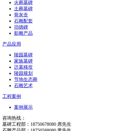
火葬墓碑
土葬墓碑
骨灰盒
石雕配套
功德碑
影雕产品
产品应用
陵园墓碑
家族墓碑
迁墓移坟
陵园规划
节地生态葬
石雕艺术
工程案例
案例展示
咨询热线：
墓碑工程部：18750678080 席先生
石雕产品部：18750588080 黄先生