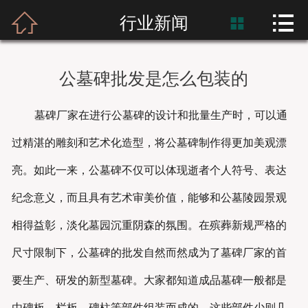



首页
行业新闻

富士熙和
公墓碑批发是怎么包装的
新闻资讯
墓碑厂家在进行公墓碑的设计和批量生产时，可以通
产品展示
过精湛的雕刻和艺术化造型，将公墓碑制作得更加美观漂
产品应用
亮。如此一来，公墓碑不仅可以体现逝者个人符号、表达
纪念意义，而且具有艺术审美价值，能够和公墓陵园景观
工程案例
相得益彰，淡化墓园沉重阴森的氛围。在殡葬新规严格的
尺寸限制下，公墓碑的批发自然而然成为了墓碑厂家的首
要生产、研发的新型墓碑。大家都知道成品墓碑一般都是
由碑板、栏板、碑柱等部件组装而成的，这些部件少则几