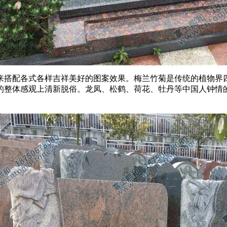
来搭配各式各样吉祥美好的图案效果。梅兰竹菊是传统的植物界
的整体感观上清新脱俗。龙凤、松鹤、荷花、牡丹等中国人钟情