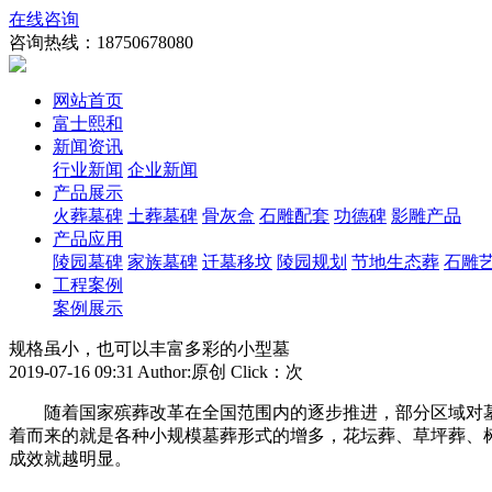
在线咨询
咨询热线：
18750678080
网站首页
富士熙和
新闻资讯
行业新闻
企业新闻
产品展示
火葬墓碑
土葬墓碑
骨灰盒
石雕配套
功德碑
影雕产品
产品应用
陵园墓碑
家族墓碑
迁墓移坟
陵园规划
节地生态葬
石雕
工程案例
案例展示
规格虽小，也可以丰富多彩的小型墓
2019-07-16 09:31 Author:原创 Click：
次
随着国家殡葬改革在全国范围内的逐步推进，部分区域对
着而来的就是各种小规模墓葬形式的增多，花坛葬、草坪葬、
成效就越明显。