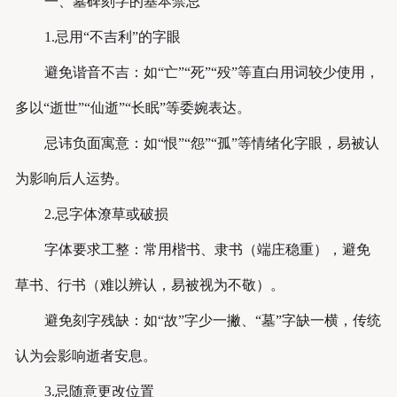
一、墓碑刻字的基本禁忌
1.忌用“不吉利”的字眼
避免谐音不吉：如“亡”“死”“殁”等直白用词较少使用，
多以“逝世”“仙逝”“长眠”等委婉表达。
忌讳负面寓意：如“恨”“怨”“孤”等情绪化字眼，易被认
为影响后人运势。
2.忌字体潦草或破损
字体要求工整：常用楷书、隶书（端庄稳重），避免
草书、行书（难以辨认，易被视为不敬）。
避免刻字残缺：如“故”字少一撇、“墓”字缺一横，传统
认为会影响逝者安息。
3.忌随意更改位置