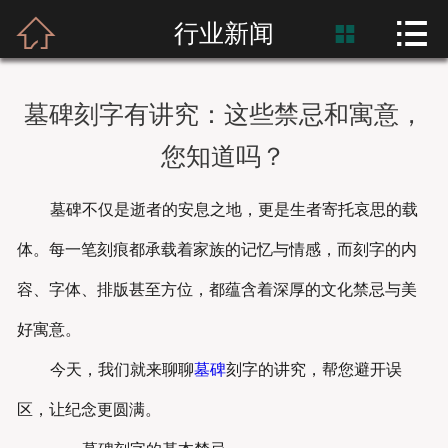



首页
行业新闻

富士熙和
墓碑刻字有讲究：这些禁忌和寓意，
新闻资讯
您知道吗？
产品展示
墓碑不仅是逝者的安息之地，更是生者寄托哀思的载
产品应用
体。每一笔刻痕都承载着家族的记忆与情感，而刻字的内
容、字体、排版甚至方位，都蕴含着深厚的文化禁忌与美
工程案例
好寓意。
今天，我们就来聊聊
墓碑
刻字的讲究，帮您避开误
区，让纪念更圆满。