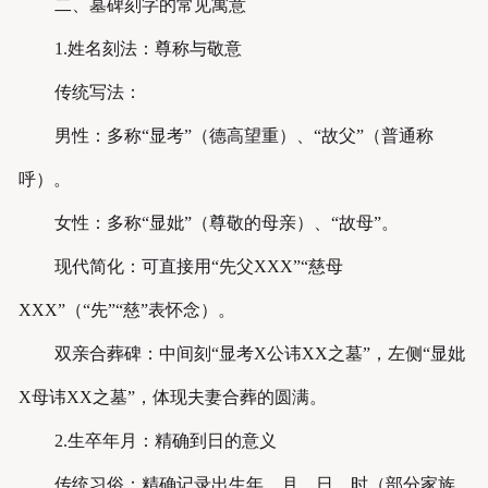
二、墓碑刻字的常见寓意
1.姓名刻法：尊称与敬意
传统写法：
男性：多称“显考”（德高望重）、“故父”（普通称
呼）。
女性：多称“显妣”（尊敬的母亲）、“故母”。
现代简化：可直接用“先父XXX”“慈母
XXX”（“先”“慈”表怀念）。
双亲合葬碑：中间刻“显考X公讳XX之墓”，左侧“显妣
X母讳XX之墓”，体现夫妻合葬的圆满。
2.生卒年月：精确到日的意义
传统习俗：精确记录出生年、月、日、时（部分家族