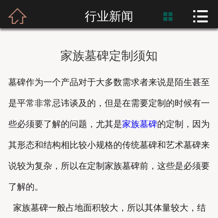



首页
行业新闻

富士熙和
家族墓碑定制须知
新闻资讯
墓碑作为一个产品对于大多数需求者来说是陌生甚至
产品展示
是平常非常忌讳谈及的，但是在需要定制的时候有一
产品应用
些必须要了解的问题，尤其是
家族墓碑
的定制，因为
工程案例
其形态和结构相比较小规格的传统墓碑和艺术墓碑来
说较为复杂，所以在定制家族墓碑前，这些是必须要
了解的。
家族
墓
碑一般占地面积较大，所以其体量较大，结