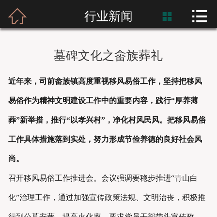



首页
行业新闻

富士熙和
墓碑文化之畲族葬礼
新闻资讯
近年来，司前畲族镇高度重视移风易俗工作，坚持把移风
产品展示
易俗作为精神文明建设工作中的重要内容，践行“厚养薄
产品应用
葬”新举措，推行“以孝兴村”，净化村风民风。把移风易俗
工作具体措施落到实处，努力形成节俭养德的良好社会风
工程案例
尚。
召开移风易俗工作推进会。会议强调要稳步推进“青山白
化”治理工作，通过加强宣传政策法规、文明治丧，积极推
行到公墓安葬，提高火化率。要求党员干部带头宣传政