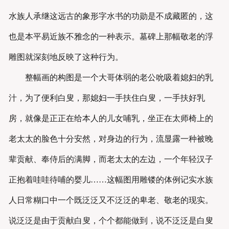
水族人承继这远古的象形字水书的功勋是不成藏匿的，这
也是本平易近族不雅念的一种表示。墓碑上那幅敬老的浮
雕图就深刻地反映了这种行为。
整幅画的构图是一个大哥体弱的老公吮吸着媳妇的乳
汁，为了便利白叟，那媳妇一手扶住白叟，一手扶好乳
房，就像是正正在给本人的儿女哺乳，坐正在太师椅上的
老太太的脸色十分安然，对身边的行为，流显露一种被晚
辈贡献、奉侍后的满脚，而老太太的左边，一个年轻汉子
正抱着哇哇待哺的婴儿……这幅图用雕镂的体例记实水族
人日常糊口中一个既泛泛又不泛泛的卑老、敬老的现实。
说泛泛是由于贡献白叟，个个都能做到，说不泛泛是白叟