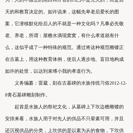
天的和教育决定的。如许说来，这幅先卑老后爱长的图
案，它潜移默化给后人的不就是一种文化吗？凡事必先敬
老、养老，所谓：屋檐水滴现窝窝，有什么孝道就有什
么，这似乎成了一种特殊的规范。通过将这种规范雕镂正
在古墓上，用这种教育体例，使后人逐步地、盲目地构成
如许的处世，以达到束缚小我的孝道行为。
义务编纂：雷葳，刻在古墓碑的水族传统习俗2012-12-
8青石墓碑雕刻制作。
起首是水族人的祭祀文化，从墓碑上下坎边檐雕镂的
安排来看，水族人用于对先人的供品不只晕素可用，并且
还沉视供品的分类，上坎供的是以素为从的食物，下坎供