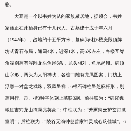
彩。
大寨是一个以韦姓为从的家族聚居地，据领会，韦姓
家族正在此栖身已有十几代人。古墓建于戊子年六月
（1942年），占地约十五平方米，墓碑为6柱6楼庑殿顶牌
坊式青石布局，通阔4米，进深1米，高6米左左，各楼互脊
角端别离有浮雕龙头鱼尾6条，龙头相对，鱼尾起翘。碑顶
山字形，两头为太阳神状，各檐口雕有龙凤图案，门枋上
浮雕一对盘龙戏珠，双凤呈祥，6根石碑柱呈芝麻杆形，别
离用行、隶、楷3种字体刻上墓联3副。前柱联为：“碑碣巍
峨征吉穴龙山掩霭兆英豪”；中柱联为：“芳冢卿云护玄灯漆
室明”；后柱联为：“陵谷无渝钟慈善家神灵成心巩佳城”。6