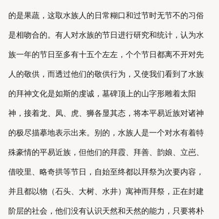
的是果蔬，这取水族人的日常糊口和过节时无节不的习俗
是相吻合的。有人对水族的节日进行研究和统计，认为水
族一年的节日至多有十五个左左，个个节日都离不开对先
人的敬供，而透过他们的敬供行为，又使我们看到了水族
的拜神文化是如斯的虔诚，墓碑顶上的山字形雕着太阳
神，接着龙、凤、虎、狮各显其态，将本平易近族对诸神
的极尽描摹地表示出来。别的，水族人是一个对水有着特
殊豪情的平易近族，但他们的拜霞、拜善、韵娘、立岜、
借咬里、略奇拱等节日，自始至终都以拜祭为次要内容，
并且都以物（石头、大树、水井）寓神而拜祭，正在封建
阶层的社会，他们没有认识天然和天然的能力，只要将朴