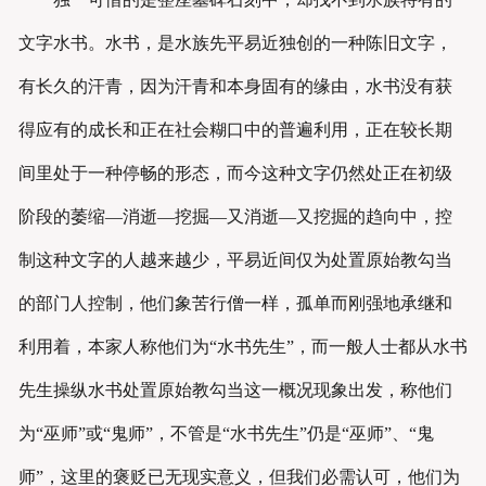
文字水书。水书，是水族先平易近独创的一种陈旧文字，
有长久的汗青，因为汗青和本身固有的缘由，水书没有获
得应有的成长和正在社会糊口中的普遍利用，正在较长期
间里处于一种停畅的形态，而今这种文字仍然处正在初级
阶段的萎缩—消逝—挖掘—又消逝—又挖掘的趋向中，控
制这种文字的人越来越少，平易近间仅为处置原始教勾当
的部门人控制，他们象苦行僧一样，孤单而刚强地承继和
利用着，本家人称他们为“水书先生”，而一般人士都从水书
先生操纵水书处置原始教勾当这一概况现象出发，称他们
为“巫师”或“鬼师”，不管是“水书先生”仍是“巫师”、“鬼
师”，这里的褒贬已无现实意义，但我们必需认可，他们为