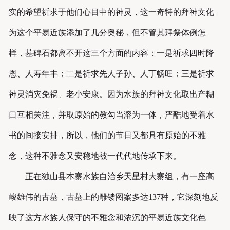
实的希望祈求于他们心目中的神灵，这一奇特的拜神文化
为这个平易近族添加了几分奥秘，但不管其拜祭体例怎
样，墓碑石都离不开这三个方面的内容：一是祈求四时降
恩、人寿年丰；二是祈求先人子孙、人丁畅旺；三是祈求
神灵消灾免祸、老小安康。因为水族的拜神文化取出产糊
口互相关注，并取原始的教勾当溶为一体，严酷地受着水
书的间接安排，所以，他们的节日又都具有原始的不雅
念，这种不雅念又安稳地被一代代地传承下来。
正在独山县本寨水族自治乡天星村大寨组，有一座高
峻雄伟的古墓，古墓上的雕镂图案多达137种，它深刻地反
映了这方水族人保守的不雅念和浓沉的平易近族文化色