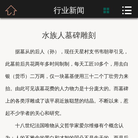



首页
行业新闻

富士熙和
水族人墓碑雕刻
新闻资讯
据墓从的后人（孙），现任天星村支书韦朝举引见，
产品展示
此墓前后共花两年多时间制制，每天工匠10多个，用去白
产品应用
银（货币）二万两，仅一块墓基便用三十二个丁壮劳力来
抬。由此可见该墓花费的人力物力是十分庞大的。而墓碑
工程案例
上的各类浮雕成了该平易近族聪慧的结晶。不断以来，惹
起不少学者的关心和研究。
十八世纪法国唯物从义哲学家爱尔维修有个概念认
为：人的不雅念的黑白和才智的凹凸不是先天的，而是后