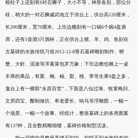
根柱子上还刻有6对石狮子，大小不等，神形各别，部位分
歧，稍大的一对石狮威武地立于供台上，供台高120厘米，
长200厘米，宽70厘米。上坎边檐刻有一口锅6个碗4盘酒
席，还有1壶酒3只酒杯，正在供台上猪、羊、鸡、鱼刻在
古墓碑的水族传统习俗2012-12-8青石墓碑雕刻制作、螃
蟹、大虾、泥湫等浑素菜包罗万象；下坎边檐也雕上一桌
丰厚的果品，有栗、梅、柚、梨、桃、李等生果9盘之多，
龛台上有一横联“永昌百世”，下面是八仙过海、牧童晚归、
文房四宝、酿制做坊、卑老爱长、响马等浮雕图，一幅一
个场景、一幅一个故事。经统计，整座墓碑上的各类图案
有137种，且全数精雕细镂，墓碑价格制型活泼。
独一可惜的是整座墓碑石刻中，却找不到水族特有的