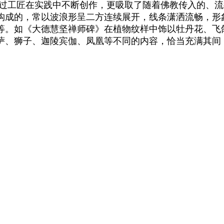
经过工匠在实践中不断创作，更吸取了随着佛教传入的、
构成的，常以波浪形呈二方连续展开，线条潇洒流畅，形
等。如《大德慧坚禅师碑》在植物纹样中饰以牡丹花、飞
萨、狮子、迦陵宾伽、凤凰等不同的内容，恰当充满其间