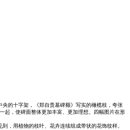
中央的十字架，《郑自贵墓碑额》写实的橄榄枝，夸张
在一起，使碑面整体更加丰富、更加理想。四幅图片在形
见到，用植物的枝叶、花卉连续组成带状的花饰纹样。