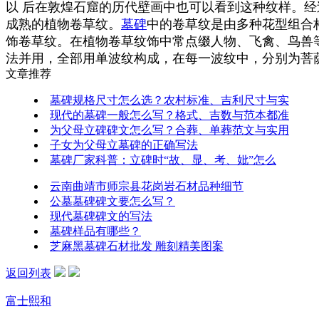
以 后在敦煌石窟的历代壁画中也可以看到这种纹样。
成熟的植物卷草纹。
墓碑
中的卷草纹是由多种花型组合
饰卷草纹。在植物卷草纹饰中常点缀人物、飞禽、鸟兽
法并用，全部用单波纹构成，在每一波纹中，分别为菩
文章推荐
墓碑规格尺寸怎么选？农村标准、吉利尺寸与实
现代的墓碑一般怎么写？格式、吉数与范本都准
为父母立碑碑文怎么写？合葬、单葬范文与实用
子女为父母立墓碑的正确写法
墓碑厂家科普：立碑时“故、显、考、妣”怎么
云南曲靖市师宗县花岗岩石材品种细节
公墓墓碑碑文要怎么写？
现代墓碑碑文的写法
墓碑样品有哪些？
芝麻黑墓碑石材批发 雕刻精美图案
返回列表
富士熙和