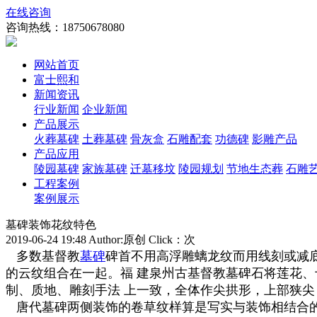
在线咨询
咨询热线：
18750678080
网站首页
富士熙和
新闻资讯
行业新闻
企业新闻
产品展示
火葬墓碑
土葬墓碑
骨灰盒
石雕配套
功德碑
影雕产品
产品应用
陵园墓碑
家族墓碑
迁墓移坟
陵园规划
节地生态葬
石雕
工程案例
案例展示
墓碑装饰花纹特色
2019-06-24 19:48 Author:原创 Click：
次
多数基督教
墓碑
碑首不用高浮雕螭龙纹而用线刻或减
的云纹组合在一起。福 建泉州古基督教墓碑石将莲花
制、质地、雕刻手法 上一致，全体作尖拱形，上部狭尖
唐代墓碑两侧装饰的卷草纹样算是写实与装饰相结合的