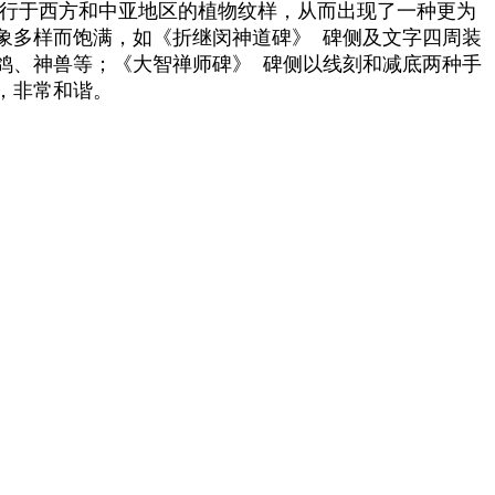
流行于西方和中亚地区的植物纹样，从而出现了一种更为
象多样而饱满，如《折继闵神道碑》 碑侧及文字四周装
鸽、神兽等；《大智禅师碑》 碑侧以线刻和减底两种手
，非常和谐。