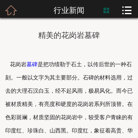



首页
行业新闻

富士熙和
精美的花岗岩墓碑
新闻资讯
产品展示
花岗岩
墓碑
是把功绩勒于石土，以传后世的一种石
产品应用
刻。一般以文字为其主要部分。石碑的材料选用，过
工程案例
去的大理石汉白玉，经不起风雨，极易风化。而今已
被材质精美，有亮度和硬度的花岗岩系列所顶替。在
色彩斑斓，材质坚固的花岗岩中，较受客户青睐的有
印度红、珍珠白、山西黑。印度红，象征着高贵、华