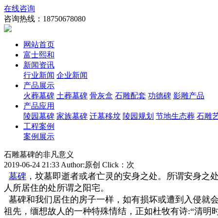
在线咨询
咨询热线：
18750678080
网站首页
富士熙和
新闻资讯
行业新闻
企业新闻
产品展示
火葬墓碑
土葬墓碑
骨灰盒
石雕配套
功德碑
影雕产品
产品应用
陵园墓碑
家族墓碑
迁墓移坟
陵园规划
节地生态葬
石雕
工程案例
案例展示
石雕墓碑的非凡意义
2019-06-24 21:33 Author:原创 Click：
次
墓碑
，坟墓即逝者或者亡灵的安身之处。所谓安身之
人所居住的处所谓之阳宅。
墓碑和我们居住的房子一样，如有损坏或遭到入侵就会
祖先，缅想故人的一种特殊情结，正如杜牧有诗:“清明