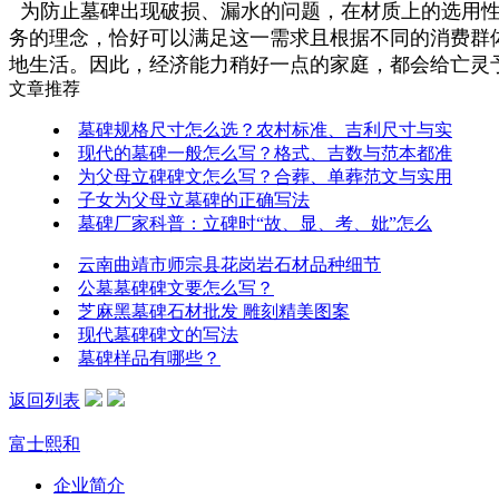
为防止墓碑出现破损、漏水的问题，在材质上的选用性
务的理念，恰好可以满足这一需求且根据不同的消费群
地生活。因此，经济能力稍好一点的家庭，都会给亡灵
文章推荐
墓碑规格尺寸怎么选？农村标准、吉利尺寸与实
现代的墓碑一般怎么写？格式、吉数与范本都准
为父母立碑碑文怎么写？合葬、单葬范文与实用
子女为父母立墓碑的正确写法
墓碑厂家科普：立碑时“故、显、考、妣”怎么
云南曲靖市师宗县花岗岩石材品种细节
公墓墓碑碑文要怎么写？
芝麻黑墓碑石材批发 雕刻精美图案
现代墓碑碑文的写法
墓碑样品有哪些？
返回列表
富士熙和
企业简介