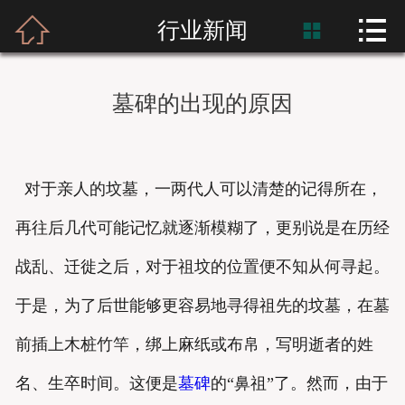



首页
行业新闻

富士熙和
墓碑的出现的原因
新闻资讯
产品展示
对于亲人的坟墓，一两代人可以清楚的记得所在，
产品应用
再往后几代可能记忆就逐渐模糊了，更别说是在历经
工程案例
战乱、迁徙之后，对于祖坟的位置便不知从何寻起。
于是，为了后世能够更容易地寻得祖先的坟墓，在墓
前插上木桩竹竿，绑上麻纸或布帛，写明逝者的姓
名、生卒时间。这便是
墓碑
的“鼻祖”了。然而，由于