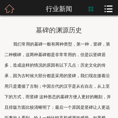



首页
行业新闻

富士熙和
墓碑的渊源历史
新闻资讯
我们常用的墓碑一般有两种类型，第一种，竖碑，第
产品展示
二种横碑，这两种墓碑都是非常常用的，但是以竖碑居
产品应用
多，造成这样的情况的原因有以下几点：历史文化的传
承，因为古时候大部分都是采用的竖碑，我们现在接着沿
工程案例
用只是遵循了古制；中国古代的汉字是从右自左，从上至
下的方式，而竖碑 这种形态的墓碑方便人更好的雕刻，并
且排版方面比较清晰明了；最后一个原因是竖碑让人更远
距离的人看到，给人一种比较高和威严的感觉，如果横